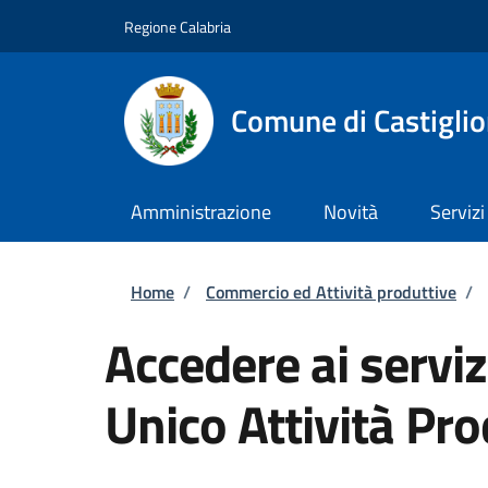
Salta al contenuto principale
Skip to footer content
Regione Calabria
Comune di Castigli
Amministrazione
Novità
Servizi
Briciole di pane
Home
/
Commercio ed Attività produttive
/
Accedere ai serviz
Unico Attività Pro